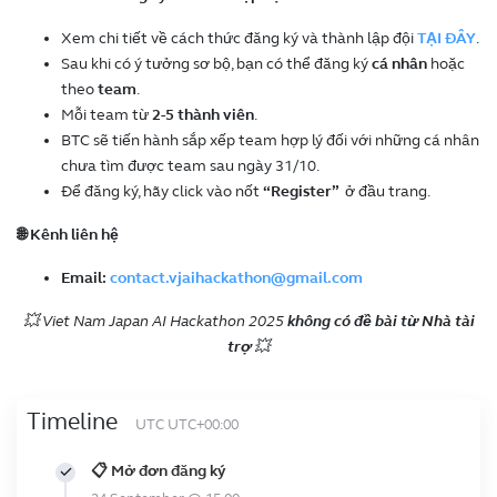
Xem chi tiết về cách thức đăng ký và thành lập đội
TẠI ĐÂY
.
Sau khi có ý tưởng sơ bộ, bạn có thể đăng ký
cá nhân
hoặc
theo
team
.
Mỗi team từ
2-5 thành viên
.
BTC sẽ tiến hành sắp xếp team hợp lý đối với những cá nhân
chưa tìm được team sau ngày 31/10.
Để đăng ký, hãy click vào nốt
“Register”
ở đầu trang.
🌐 Kênh liên hệ
Email:
contact.vjaihackathon@gmail.com
💥 Viet Nam Japan AI Hackathon 2025
không có đề bài từ Nhà tài
trợ
💥
Timeline
UTC UTC+00:00
📋 Mở đơn đăng ký