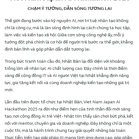
CHẠM Ý TƯỞNG, DẪN SÓNG TƯƠNG LAI
Thế giới đang bước vào kỷ nguyên AI, nơi trí tuệ nhân tạo không
chỉ là công cụ, mà là làn sóng định hình lại cách chúng ta học tập,
làm việc và kiến tạo xã hội. Giữa cơn sóng công nghệ ấy, mỗi ý
tưởng đột phá chính là cơ hội để người trẻ bước ra thế giới, khẳng
định bản lĩnh và góp phần dẫn dắt tương lai.
Trong bức tranh toàn cầu đó, Nhật Bản lại đối diện với khoảng
trống lớn về nhân lực AI chất lượng cao. Đây chính là thời điểm
vàng để cộng đồng IT và AI người Việt tại Nhật khẳng định năng
lực, gia tăng kết nối và cùng doanh nghiệp kiến tạo những giá trị
mới.
Lần đầu tiên được tổ chức tại Nhật Bản, Viet Nam Japan AI
Hackathon 2025 ra đời như điểm hẹn của tinh thần đổi mới sáng
tạo, nơi cộng đồng AI trẻ Việt - Nhật tìm thấy sân chơi bứt phá, kết
nối với mentor, chuyên gia và doanh nghiệp. Đây không chỉ là một
cuộc thi, mà là hành trình chung tay giải quyết những bài toán
thực tiễn, kiến tạo giải pháp AI mang tính ứng dụng cao, góp phần