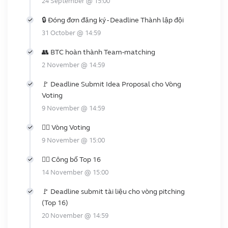
24 September @ 15:00
🔒 Đóng đơn đăng ký - Deadline Thành lập đội
31 October @ 14:59
👥 BTC hoàn thành Team-matching
2 November @ 14:59
🚩 Deadline Submit Idea Proposal cho Vòng
Voting
9 November @ 14:59
❤️‍🔥 Vòng Voting
9 November @ 15:00
👩‍⚖️ Công bố Top 16
14 November @ 15:00
🚩 Deadline submit tài liệu cho vòng pitching
(Top 16)
20 November @ 14:59