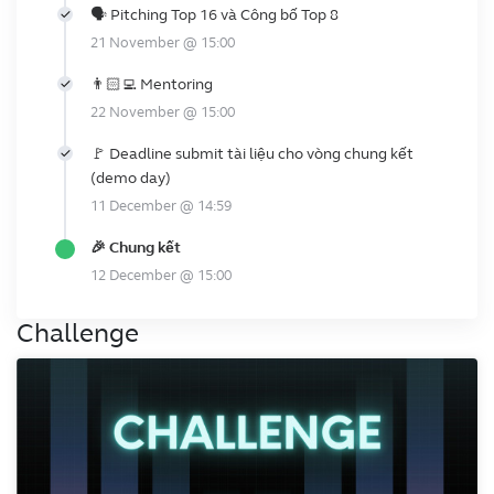
🗣️ Pitching Top 16 và Công bố Top 8
21 November @ 15:00
👨🏻‍💻 Mentoring
22 November @ 15:00
🚩 Deadline submit tài liệu cho vòng chung kết
(demo day)
11 December @ 14:59
🎉 Chung kết
12 December @ 15:00
Challenge