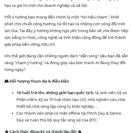
tạo ra giá trị mới cho doanh nghiệp và xã hội.
Mỗi ý tưởng bạn mang đến chính là một “tín hiệu chạm” - khởi
phát cho chuỗi cộng hưởng, từ đó tạo ra những cơn sóng đổi mới
lan tỏa. Tại đây, ý tưởng không ngủ yên trong bản vẽ, mà được tiếp
sức bằng tri thức, công nghệ và tinh thần cộng đồng để trở thành
giải pháp bền vững, hữu ích.
Khi thế giới đang cần những người dám “dẫn sóng”, liệu bạn đã sẵn
sàng “chạm ý tưởng” và đóng góp vào bức tranh AI đang thay đổi
từng ngày?
👥 Đối tượng tham dự & điều kiện
18 tuổi trở lên
;
không giới hạn quốc tịch
; là sinh viên, kỹ sư
Phần mềm, kỹ sư Trí tuệ nhân tạo (AI), nhà nghiên cứu, nhà
thiết kế, nhà sáng lập công ty khởi nghiệp,...
Các thành viên phải có mặt offline tại Pitch Day & Demo
Day và tuân thủ bộ quy tắc ứng xử của BTC.
🔥 Cách thức đăng ký và thành lập đội 🔥