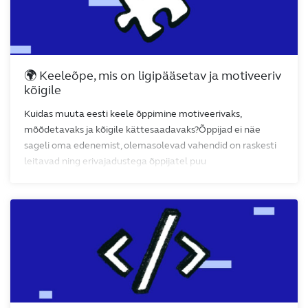
🌍 Keeleõpe, mis on ligipääsetav ja motiveeriv
kõigile
Kuidas muuta eesti keele õppimine motiveerivaks,
mõõdetavaks ja kõigile kättesaadavaks?Õppijad ei näe
sageli oma edenemist, olemasolevad vahendid on raskesti
leitavad ning erivajadustega õppijatel puu