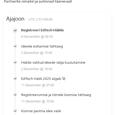
Partnerite nimekiri ja auhinnad täienevad!
Ajajoon
UTC UTC+00:00
Registreeri EdTech Häkile
9 November @ 06:55
Ideede esitamise tähtaeg
2 December @ 15:00
Häkile valitud ideede välja kuulutamine
2 December @ 16:00
EdTech Häkk 2025 algab 🚀
11 December @ 07:00
Registreerumise ja tiimide loomise tähtaeg
11 December @ 10:00
Kümne parima idee valik