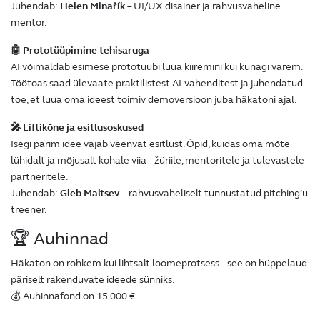
Juhendab:
Helen Minařík
– UI/UX disainer ja rahvusvaheline
mentor.
🤖 Prototüüpimine tehisaruga
AI võimaldab esimese prototüübi luua kiiremini kui kunagi varem.
Töötoas saad ülevaate praktilistest AI-vahenditest ja juhendatud
toe, et luua oma ideest toimiv demoversioon juba häkatoni ajal.
🎤 Liftikõne ja esitlusoskused
Isegi parim idee vajab veenvat esitlust. Õpid, kuidas oma mõte
lühidalt ja mõjusalt kohale viia – žüriile, mentoritele ja tulevastele
partneritele.
Juhendab:
Gleb Maltsev
– rahvusvaheliselt tunnustatud pitching’u
treener.
🏆 Auhinnad
Häkaton on rohkem kui lihtsalt loomeprotsess – see on hüppelaud
päriselt rakenduvate ideede sünniks.
💰 Auhinnafond on 15 000 €