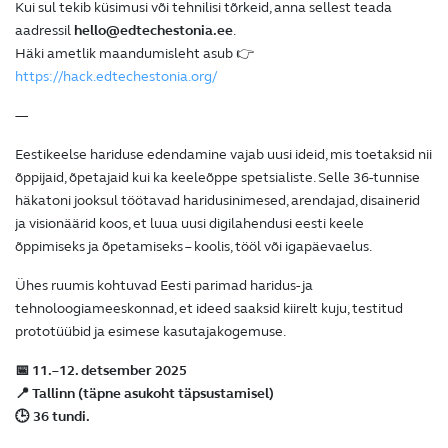
Kui sul tekib küsimusi või tehnilisi tõrkeid, anna sellest teada
aadressil
hello@edtechestonia.ee
.
Häki ametlik maandumisleht asub 👉
https://hack.edtechestonia.org/
—
Eestikeelse hariduse edendamine vajab uusi ideid, mis toetaksid nii
õppijaid, õpetajaid kui ka keeleõppe spetsialiste. Selle 36-tunnise
häkatoni jooksul töötavad haridusinimesed, arendajad, disainerid
ja visionäärid koos, et luua uusi digilahendusi eesti keele
õppimiseks ja õpetamiseks – koolis, tööl või igapäevaelus.
Ühes ruumis kohtuvad Eesti parimad haridus- ja
tehnoloogiameeskonnad, et ideed saaksid kiirelt kuju, testitud
prototüübid ja esimese kasutajakogemuse.
📅 11.–12. detsember 2025
📍 Tallinn (täpne asukoht täpsustamisel)
🕒 36 tundi.