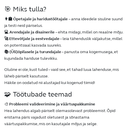
🎯 Miks tulla?
👩‍🏫 Õpetajale ja haridustöötajale
– anna ideedele sisuline suund
ja testi neid päriselus.
💻 Arendajale ja disainerile
– ehita midagi, millel on reaalne mõju.
🚀 Ettevõtjale ja eestvedajale
– leia tähenduslik väljakutse, millel
on potentsiaal kasvada suureks.
📚 (Üli)õpilasele ja turundajale
– panusta oma kogemusega, et
kujundada hariduse tulevikku.
Oluline ei ole, kust tuled – vaid see, et tahad luua lahenduse, mis
läheb päriselt kasutusse.
Häkile on oodatud nii alustajad kui kogenud tiimid!
🧩 Töötubade teemad
🎨
Probleemi valideerimine ja väärtuspakkumine
Hea lahendus algab päriselt olemasolevast probleemist. Õpid
eristama päris vajadust oletusest ja sõnastama
väärtuspakkumise, mis on kasutajale mõjus ja selge.