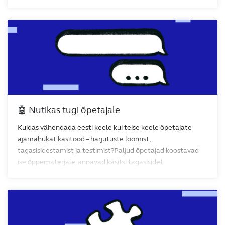
🤖 Nutikas tugi õpetajale
Kuidas vähendada eesti keele kui teise keele õpetajate
ajamahukat käsitööd – harjutuste loomist,
tagasisidestamist ja testimist?Paljud õpetajad koostavad
ise õppematerjale, annavad käsitsi tagasisidet