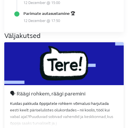
12 December @ 15:00
Parimate autasustamine 🏆
12 December @ 17:50
Väljakutsed
🗣️ Räägi rohkem, räägi paremini
Kuidas pakkuda õppijatele rohkem võimalusi harjutada
eesti keelt päriselulistes olukordades – nii koolis, tööl kui
vabal ajal?Puuduvad sobivad vahendid ja keskkonnad, kus
õppija saaks turvaliselt ja j