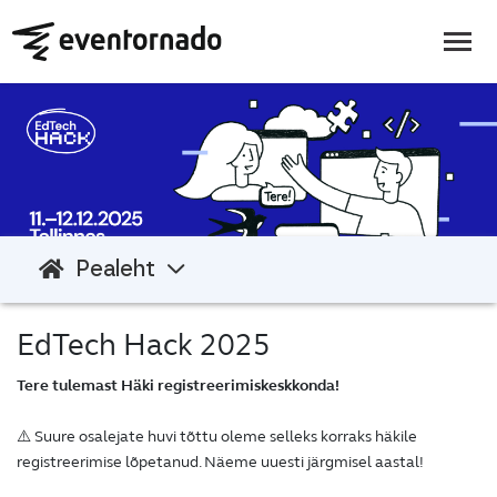
Pealeht
EdTech Hack 2025
Tere tulemast Häki registreerimiskeskkonda!
⚠️ Suure osalejate huvi tõttu oleme selleks korraks häkile
registreerimise lõpetanud. Näeme uuesti järgmisel aastal!