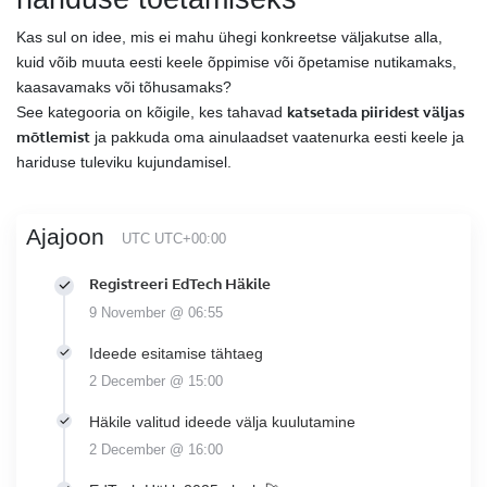
Kas sul on idee, mis ei mahu ühegi konkreetse väljakutse alla,
kuid võib muuta eesti keele õppimise või õpetamise nutikamaks,
kaasavamaks või tõhusamaks?
See kategooria on kõigile, kes tahavad
katsetada piiridest väljas
mõtlemist
ja pakkuda oma ainulaadset vaatenurka eesti keele ja
hariduse tuleviku kujundamisel.
Ajajoon
UTC UTC+00:00
Registreeri EdTech Häkile
9 November @ 06:55
Ideede esitamise tähtaeg
2 December @ 15:00
Häkile valitud ideede välja kuulutamine
2 December @ 16:00