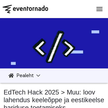
Pealeht
EdTech Hack 2025
> Muu: loov
lahendus keeleõppe ja eestikeelse
hariduse toetamiseks