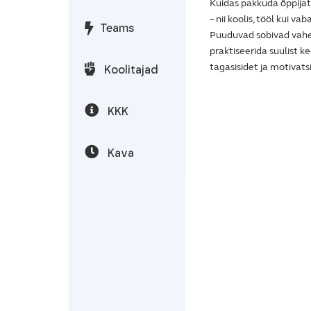
Kuidas pakkuda õppija
– nii koolis, tööl kui vab
Teams
Puuduvad sobivad vahend
praktiseerida suulist k
tagasisidet ja motivats
Koolitajad
KKK
Kava