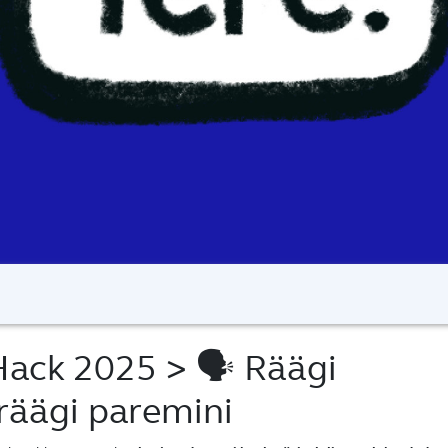
Hack 2025
> 🗣️ Räägi
räägi paremini