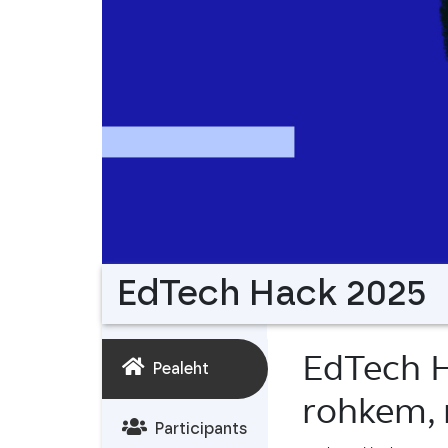
EdTech Hack 2025
EdTech 
Pealeht
rohkem, 
Participants