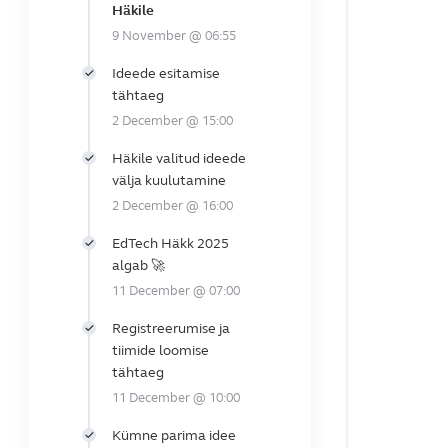
Häkile
9 November @ 06:55
Ideede esitamise
tähtaeg
2 December @ 15:00
Häkile valitud ideede
välja kuulutamine
2 December @ 16:00
EdTech Häkk 2025
algab 🚀
11 December @ 07:00
Registreerumise ja
tiimide loomise
tähtaeg
11 December @ 10:00
Kümne parima idee