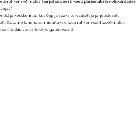
tele rohkem võimalusi
harjutada eesti keelt päriselulistes olukordades
al ajal?
id ja keskkonnad, kus õppija saaks turvaliselt ja järjepidevalt
eelt. Ootame lahendusi, mis aitaksid luua rohkem suhtlusvõimalusi,
iooni rääkida eesti keeles igapäevaselt.