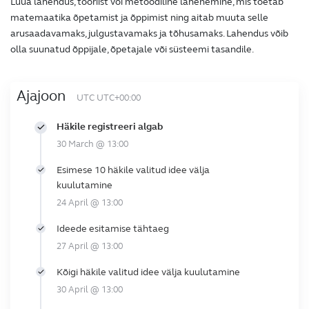
Luua lahendus, tööriist või metoodiline lähenemine, mis toetab
matemaatika õpetamist ja õppimist ning aitab muuta selle
arusaadavamaks, julgustavamaks ja tõhusamaks. Lahendus võib
olla suunatud õppijale, õpetajale või süsteemi tasandile.
Ajajoon
UTC UTC+00:00
Häkile registreeri algab
30 March @ 13:00
Esimese 10 häkile valitud idee välja
kuulutamine
24 April @ 13:00
Ideede esitamise tähtaeg
27 April @ 13:00
Kõigi häkile valitud idee välja kuulutamine
30 April @ 13:00