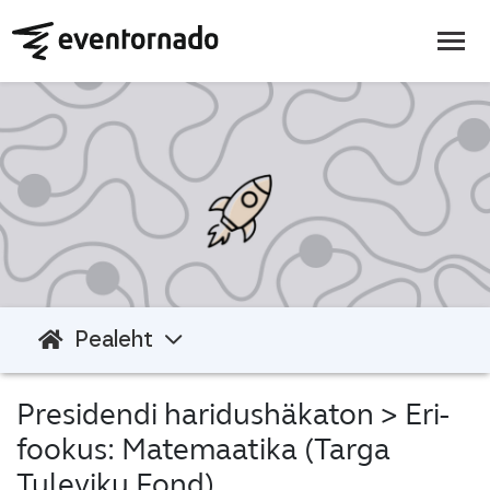
Pealeht
Presidendi haridushäkaton
> Eri-
fookus: Matemaatika (Targa
Tuleviku Fond)