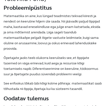
Probleemipüstitus
Matemaatika on aine, kus lüngad teadmistes tekivad kiiresti ja
nendest on keeruline hiljem üle saada. Nii jäävadki paljud õppijad
maha, kaotavad enesekindluse ega julge enam katsetada, eksida
ja oma mõtlemist arendada. Liiga sageli taandub
matemaatikaõpe pelgalt õigete vastuste leidmisele, kuigi sama
oluline on arusaamine, loovus ja oskus erinevaid lahenduskäike
proovida.
Õpetajate jaoks teeb olukorra keeruliseks see, et õppijate
tasemed on väga erinevad, kuid aega ja ressursse kõigi
toetamiseks napib. Diferentseerimine on keeruline, töökoormus
suur ja õpetajate puudus süvendab probleemi veelgi.
See erifookus lõikab läbi kõigi kolme põhiraja: matemaatikat saab
tõhustada nii õppija, õpetaja kui ka süsteemi tasandil.
Oodatav tulemus